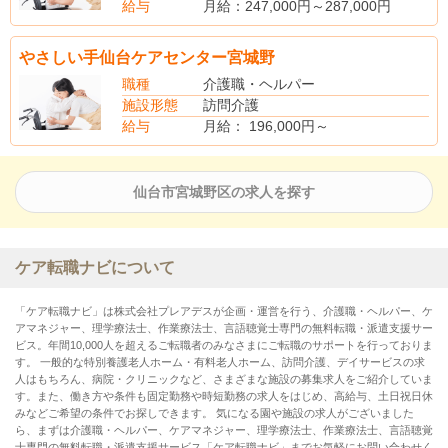
給与
月給：247,000円～287,000円
やさしい手仙台ケアセンター宮城野
職種
介護職・ヘルパー
施設形態
訪問介護
給与
月給： 196,000円～
仙台市宮城野区の求人を探す
ケア転職ナビについて
「ケア転職ナビ」は株式会社プレアデスが企画・運営を行う、介護職・ヘルパー、ケ
アマネジャー、理学療法士、作業療法士、言語聴覚士専門の無料転職・派遣支援サー
ビス。年間10,000人を超えるご転職者のみなさまにご転職のサポートを行っておりま
す。 一般的な特別養護老人ホーム・有料老人ホーム、訪問介護、デイサービスの求
人はもちろん、病院・クリニックなど、さまざまな施設の募集求人をご紹介していま
す。また、働き方や条件も固定勤務や時短勤務の求人をはじめ、高給与、土日祝日休
みなどご希望の条件でお探しできます。 気になる園や施設の求人がございました
ら、まずは介護職・ヘルパー、ケアマネジャー、理学療法士、作業療法士、言語聴覚
士専門の無料転職・派遣支援サービス「ケア転職ナビ」までお気軽にお問い合わせく