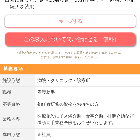
...
続きを読む
科、リハビリテーション科を中心とした医療を提供してい
ます。特色として、51台の透析機が配備されており、現在
キープする
では約130名の患者様が透析治療を受けられております。
またリハビリテーション科では、理学療法・作業療法・言
語聴覚士さらに物理療法・マッサージからなり、それぞれ
この求人について問い合わせる（無料）
の専門技術者が協力し、患者様が自宅で暮らすことを目指
お問い合わせいただいた求人は、そのまま応募へ進むわけではありません。
してアプローチしています。
まずは、お気軽にお問い合わせください！
募集要項
施設形態
病院・クリニック・診療所
職種
看護助手
応募資格
初任者研修の資格をお持ちの方
医療施設にて入浴介助・食事介助・排泄介助など
業務内容
看護助手業務全般をお任せいたします。
雇用形態
正社員