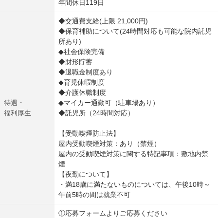
年間休日119日
◆交通費支給(上限 21,000円)
◆保育補助について(24時間対応も可能な院内託児
所あり)
◆社会保険完備
◆財形貯蓄
◆退職金制度あり
◆育児休暇制度
◆介護休職制度
待遇・
◆マイカー通勤可（駐車場あり）
福利厚生
◆託児所（24時間対応）
【受動喫煙防止法】
屋内受動喫煙対策：あり（禁煙）
屋内の受動喫煙対策に関する特記事項：敷地内禁
煙
【夜勤について】
・満18歳に満たないものについては、午後10時～
午前5時の間は就業不可
①応募フォームよりご応募ください