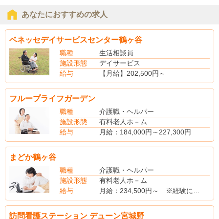
あなたにおすすめの求人
ベネッセデイサービスセンター鶴ヶ谷
職種
生活相談員
施設形態
デイサービス
給与
【月給】202,500円～
【賞与】年2回
【昇給】あり
フループライフガーデン
【社会保険】完備
【退職金制度】あり
職種
介護職・ヘルパー
施設形態
有料老人ホ－ム
給与
月給：184,000円～227,300円
まどか鶴ヶ谷
職種
介護職・ヘルパー
施設形態
有料老人ホ－ム
給与
月給：234,500円～ ※経験により考慮します
訪問看護ステーション デューン宮城野