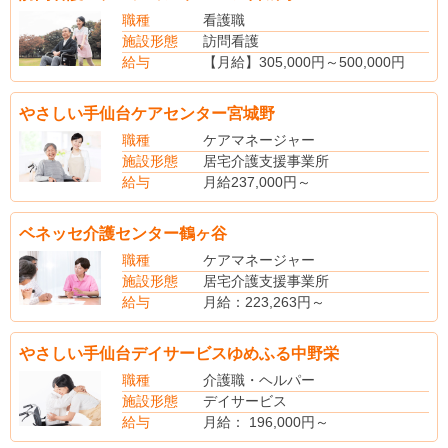
職種
看護職
施設形態
訪問看護
給与
【月給】305,000円～500,000円
【昇給】あり
【賞与】あり
やさしい手仙台ケアセンター宮城野
【退職金】あり
【社会保険】完備
職種
ケアマネージャー
施設形態
居宅介護支援事業所
給与
月給237,000円～
ベネッセ介護センター鶴ヶ谷
職種
ケアマネージャー
施設形態
居宅介護支援事業所
給与
月給：223,263円～
(手当内訳)
地域調整手当 30,000円
やさしい手仙台デイサービスゆめふる中野栄
外勤手当 40,763円
処遇改善加算手当 2,500円
職種
介護職・ヘルパー
施設形態
デイサービス
給与
月給： 196,000円～