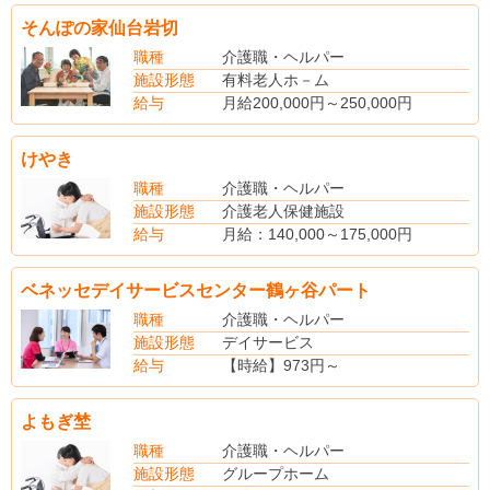
そんぽの家仙台岩切
職種
介護職・ヘルパー
施設形態
有料老人ホ－ム
給与
月給200,000円～250,000円
※経験によります
けやき
職種
介護職・ヘルパー
施設形態
介護老人保健施設
給与
月給：140,000～175,000円
（手当内訳）
経験年数手当
ベネッセデイサービスセンター鶴ヶ谷パート
（別途手当）
洗濯手当1,000円
職種
介護職・ヘルパー
住宅手当10,000円（本人契約賃借住宅）
施設形態
デイサービス
家族手当20,000～30,000円（1～2人以上扶養）
給与
【時給】973円～
夜勤手当5,000円/回
【社会保険】完備
正月手当5,000円/日（12/31～1/3勤務の場合）
よもぎ埜
処遇改善手当て年2回（平成28年度実績、9月、3月、計211,200円支給）
年2回4.5ヵ月（前年実績）
職種
介護職・ヘルパー
施設形態
グループホーム