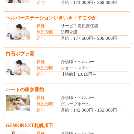
給与
月給：171,000円～269,800円
（手当内訳）
業務管理手当：10,000円～40,000円
ヘルパーステーションいきいき・すこやか
技能手当：5,000円～10,800円
調整手当：20,000円～40,000円
職種
サービス提供責任者
資格手当：5,000円～10,000円
施設形態
訪問介護
認定手当：5,000円～15,000円
給与
月給：177,500円～205,000円
職員手当：10,000円
（手当内訳）
役職手当：5,000円～40,000円
経験手当
白石ポプラ園
業務手当：10,000円～40,000円
資格手当7,500～20,000円
夜勤手当：1回 5,000円
職務手当30,000円
職種
介護職・ヘルパー
（別途手当）
臨時手当（処遇改善）15,000円/月
施設形態
ショートステイ
時間外手当
（別途手当）
給与
【時給】1,010円～
賞与あり（作年度実績・年3回・計4.50月分支給）
役職手当
【社会保険】完備
賞与あり（昨年度実績・年2回・2ヵ月分支給）
ハートの家参番館
職種
介護職・ヘルパー
施設形態
グループホーム
給与
月給：142,000円～152,000円
(別途手当)
介護福祉士資格手当
GENKINEXT札幌川下
正月手当
リーダー、サブリーダー手当
職種
介護職・ヘルパー