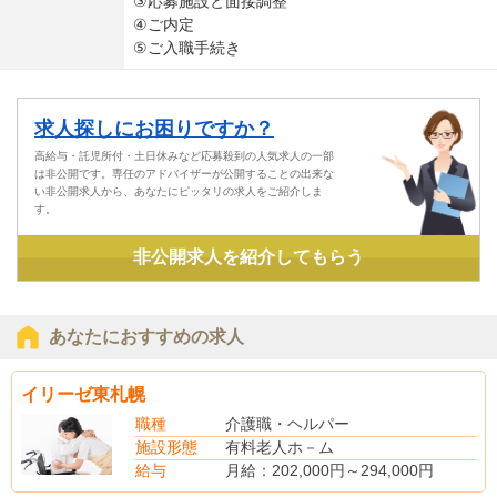
③応募施設と面接調整
④ご内定
⑤ご入職手続き
求人探しにお困りですか？
高給与・託児所付・土日休みなど応募殺到の人気求人の一部
は非公開です。専任のアドバイザーが公開することの出来な
い非公開求人から、あなたにピッタリの求人をご紹介しま
す。
非公開求人を紹介してもらう
あなたにおすすめの求人
イリーゼ東札幌
職種
介護職・ヘルパー
施設形態
有料老人ホ－ム
給与
月給：202,000円～294,000円
※住宅手当を含む