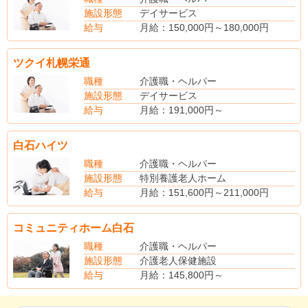
夜勤手当：1回2,500円×4回か5回
施設形態
デイサービス
賞与：賞与2回 実績による
給与
月給：150,000円～180,000円
ツクイ札幌栄通
職種
介護職・ヘルパー
施設形態
デイサービス
給与
月給：191,000円～
（別途手当）
夜勤手当（有料老人ホーム・グループホーム、サービス付き高齢者向け住宅）
白石ハイツ
扶養手当 配偶者：10,000円 子：5,000円
資格手当
職種
介護職・ヘルパー
役職手当（キャリアパス制度）5,000～45,000円
施設形態
特別養護老人ホーム
賞与あり（年2回）
給与
月給：151,600円～211,000円
※夜勤手当（4回分）を含む
月給：134,000円～193,500円
コミュニティホーム白石
（別途手当）
資格手当：5,000円
職種
介護職・ヘルパー
住宅手当：10,000円（世帯主のみ）
施設形態
介護老人保健施設
夜勤手当：4,400円/回
給与
月給：145,800円～
寒冷地手当：44,000円/年（10月支給）
賞与あり（昨年度実績・年2回・3.0ヵ月分支給）