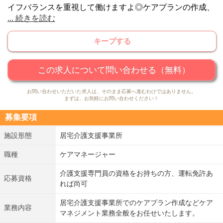
イフバランスを重視して働けますよ◎ケアプランの作成、
...
続きを読む
各関係機関との連絡調整などの業務をお任せいたします。
福利厚生・休暇制度が充実している為、ライフスタイルに
キープする
合わせて働けますよ。
この求人について問い合わせる（無料）
お問い合わせいただいた求人は、そのまま応募へ進むわけではありません。
まずは、お気軽にお問い合わせください！
募集要項
施設形態
居宅介護支援事業所
職種
ケアマネージャー
介護支援専門員の資格をお持ちの方、運転免許あ
応募資格
れば尚可
居宅介護支援事業所でのケアプラン作成などケア
業務内容
マネジメント業務全般をお任せいたします。