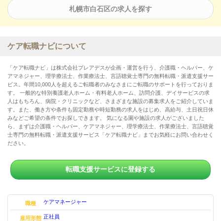
札幌市白石区の求人を探す
ケア転職ナビについて
「ケア転職ナビ」は株式会社プレアデスが企画・運営を行う、介護職・ヘルパー、ケ
アマネジャー、理学療法士、作業療法士、言語聴覚士専門の無料転職・派遣支援サー
ビス。年間10,000人を超えるご転職者のみなさまにご転職のサポートを行っておりま
す。 一般的な特別養護老人ホーム・有料老人ホーム、訪問介護、デイサービスの求
人はもちろん、病院・クリニックなど、さまざまな施設の募集求人をご紹介していま
す。また、働き方や条件も固定勤務や時短勤務の求人をはじめ、高給与、土日祝日休
みなどご希望の条件でお探しできます。 気になる園や施設の求人がございました
ら、まずは介護職・ヘルパー、ケアマネジャー、理学療法士、作業療法士、言語聴覚
士専門の無料転職・派遣支援サービス「ケア転職ナビ」までお気軽にお問い合わせく
ださい。
転職支援サービスに登録する
ケアマネージャー
職種
正社員
雇用形態