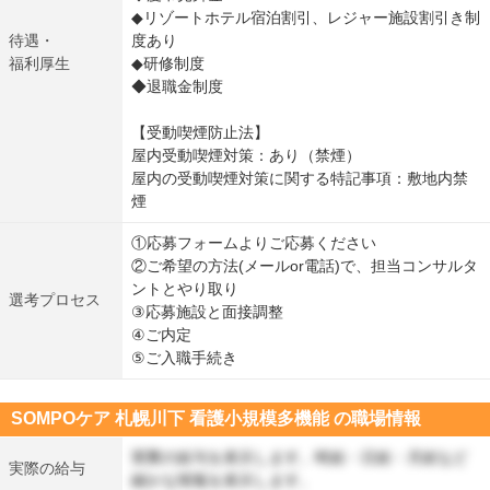
◆リゾートホテル宿泊割引、レジャー施設割引き制
待遇・
度あり
福利厚生
◆研修制度
◆退職金制度
【受動喫煙防止法】
屋内受動喫煙対策：あり（禁煙）
屋内の受動喫煙対策に関する特記事項：敷地内禁
煙
①応募フォームよりご応募ください
②ご希望の方法(メールor電話)で、担当コンサルタ
ントとやり取り
選考プロセス
③応募施設と面接調整
④ご内定
⑤ご入職手続き
SOMPOケア 札幌川下 看護小規模多機能 の職場情報
実際の給与を表示します。時給・日給・月給など
実際の給与
細かな情報を表示します。