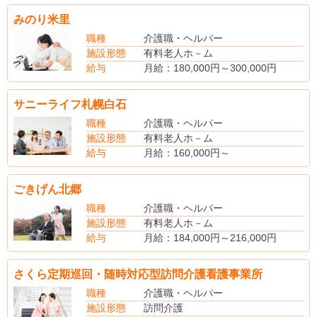
月給：192,000円～279,000円
みのり米里
（上記月給の手当内訳）
地域手当
職種
介護職・ヘルパー
夜勤手当 5回
施設形態
有料老人ホ－ム
（その他手当）
給与
月給：180,000円～300,000円
住宅手当：10,000～15,000円（規定あり）
（別途手当）
子供手当：8,000円/1人（規定あり）
燃料手当
サニーライフ札幌白石
夜勤手当 5,000円/回
賞与あり（昨年度実績・年2回・2.0ヵ月分支給）
職種
介護職・ヘルパー
施設形態
有料老人ホ－ム
給与
月給：160,000円～
（手当内訳）
資格手当：3,000円～10,000円
ごきげん北郷
介護職員手当：25,000円～40,000円
特定処遇改善手当：12,000円～70,000円
職種
介護職・ヘルパー
（別途手当）
施設形態
有料老人ホ－ム
夜勤手当：3,000円／回
給与
月給：184,000円～216,000円
家族手当
※夜勤手当（4回分）、処遇改善手当を含む
住宅手当（家賃45,000円以上の賃貸のみ）：10,000円～20,000円
月給：150,000円～180,000円
さくら定期巡回・随時対応型訪問介護看護事業所
賞与あり（年2回）
（その他手当）
夜勤手当 1回3,000円～3,500円
職種
介護職・ヘルパー
介護処遇改善手当 22,000円/月
施設形態
訪問介護