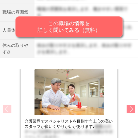
職場の雰囲気を表示します。働きやすい環境で
職場の雰囲気
す。
この職場の情報を
人員体制を表示します。丁寧に仕事を教えてくれ
詳しく聞いてみる（無料）
人員体制
る先輩がいます。
休みの取りや
休みの取りやすさを表示します。休みの取りやす
すさ
さを表示します。
介護業界でスペシャリストを目指す向上心の高い
スタッフが多いくやりがいがあります♪
複数人の
チームで訪問するので経験がない方も先輩がサポ
ートしてくれます♪