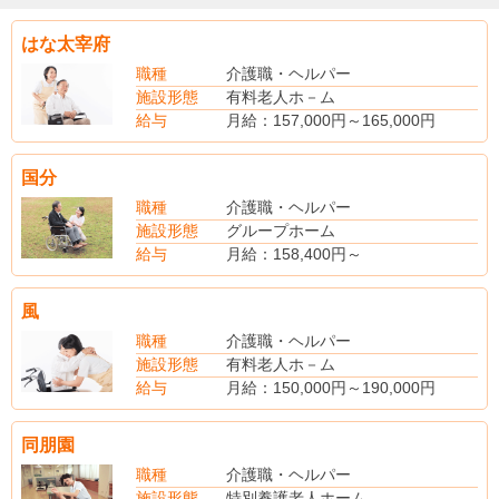
はな太宰府
職種
介護職・ヘルパー
施設形態
有料老人ホ－ム
給与
月給：157,000円～165,000円
（手当内訳）
介護手当：7,000円～10,000円
国分
（別途手当）
介護福祉士手当：5,000円
職種
介護職・ヘルパー
夜勤手当：6,500円／回
施設形態
グループホーム
研修期間：4,000円／回
給与
月給：158,400円～
賞与あり（昨年度実績・年2回・計2.50ヶ月分支給）
（手当内訳）
特殊業務手当 基本給の10％
風
（別途手当）
夜勤手当：6,000円/回
職種
介護職・ヘルパー
住宅手当
施設形態
有料老人ホ－ム
扶養手当
給与
月給：150,000円～190,000円
処遇改善加算手当
(別途手当)
賞与あり（昨年度実績・年3回・4.67ヶ月分支給）
夜勤手当4,000円/回
同朋園
賞与あり
職種
介護職・ヘルパー
施設形態
特別養護老人ホーム