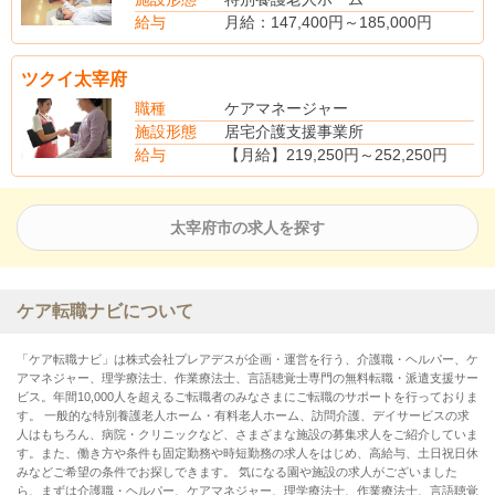
給与
月給：147,400円～185,000円
(別途手当)
資格手当：4,000円(介護福祉士)
ツクイ太宰府
賞与(前年度実績・年3回・計4,67ヶ月分)
職種
ケアマネージャー
施設形態
居宅介護支援事業所
給与
【月給】219,250円～252,250円
【昇給】あり
【賞与】あり
【社会保険】完備
太宰府市の求人を探す
【退職金】あり
ケア転職ナビについて
「ケア転職ナビ」は株式会社プレアデスが企画・運営を行う、介護職・ヘルパー、ケ
アマネジャー、理学療法士、作業療法士、言語聴覚士専門の無料転職・派遣支援サー
ビス。年間10,000人を超えるご転職者のみなさまにご転職のサポートを行っておりま
す。 一般的な特別養護老人ホーム・有料老人ホーム、訪問介護、デイサービスの求
人はもちろん、病院・クリニックなど、さまざまな施設の募集求人をご紹介していま
す。また、働き方や条件も固定勤務や時短勤務の求人をはじめ、高給与、土日祝日休
みなどご希望の条件でお探しできます。 気になる園や施設の求人がございました
ら、まずは介護職・ヘルパー、ケアマネジャー、理学療法士、作業療法士、言語聴覚