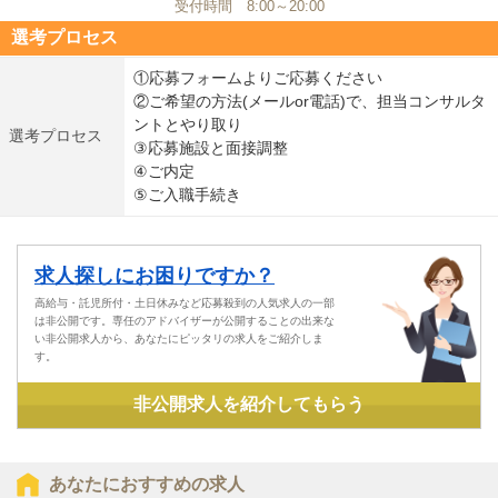
受付時間 8:00～20:00
選考プロセス
①応募フォームよりご応募ください
②ご希望の方法(メールor電話)で、担当コンサルタ
ントとやり取り
選考プロセス
③応募施設と面接調整
④ご内定
⑤ご入職手続き
求人探しにお困りですか？
高給与・託児所付・土日休みなど応募殺到の人気求人の一部
は非公開です。専任のアドバイザーが公開することの出来な
い非公開求人から、あなたにピッタリの求人をご紹介しま
す。
非公開求人を紹介してもらう
あなたにおすすめの求人