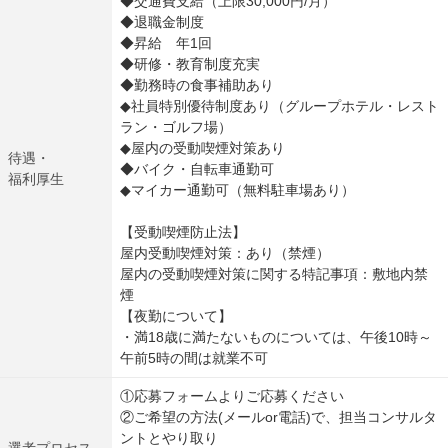
◆交通費支給（上限30,000円/月）
◆退職金制度
◆昇給 年1回
◆研修・教育制度充実
◆勤務時の食事補助あり
◆社員特別優待制度あり（グループホテル・レスト
ラン・ゴルフ場）
◆屋内の受動喫煙対策あり
待遇・
◆バイク・自転車通勤可
福利厚生
◆マイカー通勤可（無料駐車場あり）
【受動喫煙防止法】
屋内受動喫煙対策：あり（禁煙）
屋内の受動喫煙対策に関する特記事項：敷地内禁
煙
【夜勤について】
・満18歳に満たないものについては、午後10時～
午前5時の間は就業不可
①応募フォームよりご応募ください
②ご希望の方法(メールor電話)で、担当コンサルタ
ントとやり取り
選考プロセス