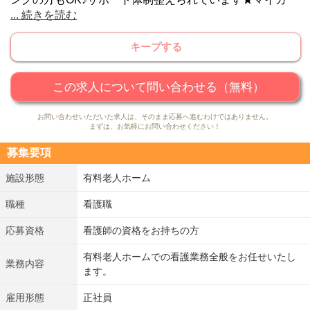
...
続きを読む
ー・バイク通勤OK♪無料駐車場完備★幅広い年齢層の方活
躍中◎有料老人ホームにて、健康面のサポート、バイタル
キープする
チェック、配薬、薬の管理、病院への付き添い等のお仕事
をお任せいたします。
この求人について問い合わせる（無料）
お問い合わせいただいた求人は、そのまま応募へ進むわけではありません。
まずは、お気軽にお問い合わせください！
募集要項
施設形態
有料老人ホーム
職種
看護職
応募資格
看護師の資格をお持ちの方
有料老人ホームでの看護業務全般をお任せいたし
業務内容
ます。
雇用形態
正社員