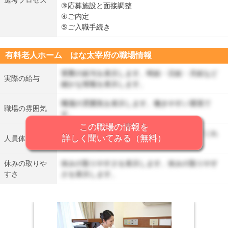
③応募施設と面接調整
④ご内定
⑤ご入職手続き
有料老人ホーム はな太宰府の職場情報
実際の給与を表示します。時給・日給・月給など
実際の給与
細かな情報を表示します。
職場の雰囲気を表示します。働きやすい環境で
職場の雰囲気
す。
この職場の情報を
人員体制を表示します。丁寧に仕事を教えてくれ
詳しく聞いてみる（無料）
人員体制
る先輩がいます。
休みの取りや
休みの取りやすさを表示します。休みの取りやす
すさ
さを表示します。