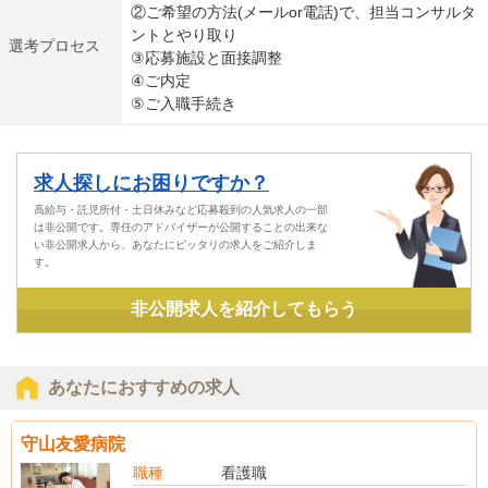
②ご希望の方法(メールor電話)で、担当コンサルタ
ントとやり取り
選考プロセス
③応募施設と面接調整
④ご内定
⑤ご入職手続き
求人探しにお困りですか？
高給与・託児所付・土日休みなど応募殺到の人気求人の一部
は非公開です。専任のアドバイザーが公開することの出来な
い非公開求人から、あなたにピッタリの求人をご紹介しま
す。
非公開求人を紹介してもらう
あなたにおすすめの求人
守山友愛病院
職種
看護職