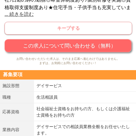
格取得支援制度あり★住宅手当・子供手当も充実していま
...
続きを読む
す◎あずみ苑の窓口のお仕事、ケアマネと連携しながら御
利用者様の入居の書類管理、相談対応業務、契約手続き、
キープする
通所介護計画作成などの業務をお任せいたします。
この求人について問い合わせる（無料）
お問い合わせいただいた求人は、そのまま応募へ進むわけではありません。
まずは、お気軽にお問い合わせください！
募集要項
施設形態
デイサービス
職種
生活相談員
社会福祉士資格をお持ちの方、もしくは介護福祉
応募資格
士資格をお持ちの方
デイサービスでの相談員業務全般をお任せいたし
業務内容
ます。