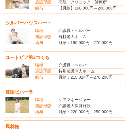
施設形態
病院・クリニック・診療所
給与
【月給】160,000円～200,000円
【賞与】年2回
【昇給】年1回
シルバーハウスハート
【社会保険】完備
【退職金】あり
職種
介護職・ヘルパー
施設形態
有料老人ホ－ム
給与
月給：190,000円～270,000円
（手当内訳）
資格手当：10,000円～20,000円
ユートピア第2つくも
能力手当
特別手当
職種
介護職・ヘルパー
休日手当
施設形態
特別養護老人ホーム
夜勤手当
給与
月給：215,824円～278,296円
（別途手当）
（手当内訳）
賞与あり（年2回・計2ヶ月分）
業務手当10,000円～10,000円
建国ビハーラ
夜勤手当15,824円～18,296円
（別途手当）
職種
ケアマネージャー
役職手当
施設形態
介護老人保健施設
扶養手当
給与
月給：220,000円～250,000円
住宅手当
年収：300万円～340万円
超過勤務手当
交通費支給
風林館
資格手当
賞与：要確認