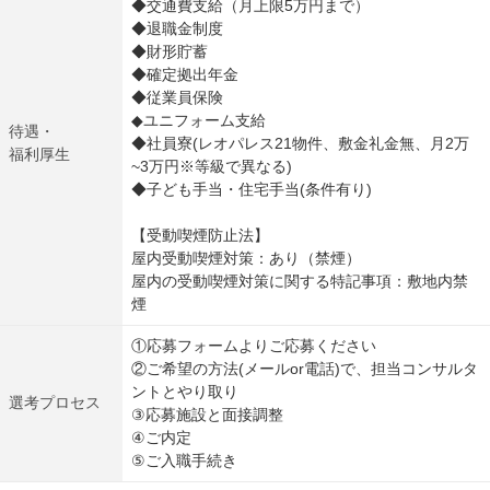
◆交通費支給（月上限5万円まで）
◆退職金制度
◆財形貯蓄
◆確定拠出年金
◆従業員保険
◆ユニフォーム支給
待遇・
◆社員寮(レオパレス21物件、敷金礼金無、月2万
福利厚生
~3万円※等級で異なる)
◆子ども手当・住宅手当(条件有り)
【受動喫煙防止法】
屋内受動喫煙対策：あり（禁煙）
屋内の受動喫煙対策に関する特記事項：敷地内禁
煙
①応募フォームよりご応募ください
②ご希望の方法(メールor電話)で、担当コンサルタ
ントとやり取り
選考プロセス
③応募施設と面接調整
④ご内定
⑤ご入職手続き