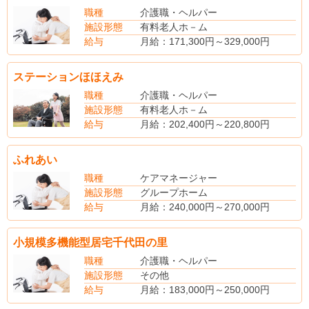
介護福祉士資格手当10,000円
職種
介護職・ヘルパー
賞与年2回
施設形態
有料老人ホ－ム
給与
月給：171,300円～329,000円
（手当内訳）
業務手当
ステーションほほえみ
（別途手当）
扶養手当
職種
介護職・ヘルパー
住宅手当
施設形態
有料老人ホ－ム
通勤手当
給与
月給：202,400円～220,800円
深夜勤務手当
(手当内訳)
処遇手当 10,000円～30,000円
ふれあい
職種
ケアマネージャー
施設形態
グループホーム
給与
月給：240,000円～270,000円
（手当内訳）
資格手当
小規模多機能型居宅千代田の里
処遇改善手当
役職手当
職種
介護職・ヘルパー
施設形態
その他
給与
月給：183,000円～250,000円
（手当内訳）