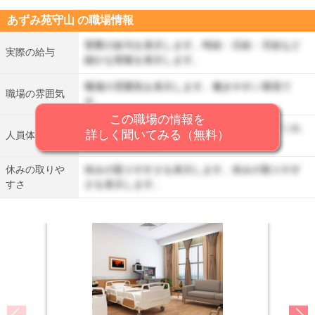
あずみ苑守山 の職場情報
実際の給与を表示します。時給・日給・月給など
実際の給与
細かな情報を表示します。
職場の雰囲気を表示します。働きやすい環境で
職場の雰囲気
す。
この職場の情報を
人員体制を表示します。丁寧に仕事を教えてくれ
詳しく聞いてみる（無料）
人員体制
る先輩がいます。
休みの取りや
休みの取りやすさを表示します。休みの取りやす
すさ
さを表示します。