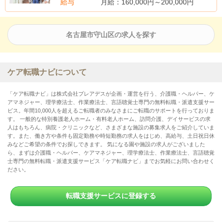
給与
月給：160,000円～200,000円
(手当内訳)
職種手当 10,000円～30,000円
処遇改善手当 2,000円～25,000円
名古屋市守山区の求人を探す
ケア転職ナビについて
「ケア転職ナビ」は株式会社プレアデスが企画・運営を行う、介護職・ヘルパー、ケ
アマネジャー、理学療法士、作業療法士、言語聴覚士専門の無料転職・派遣支援サー
ビス。年間10,000人を超えるご転職者のみなさまにご転職のサポートを行っておりま
す。 一般的な特別養護老人ホーム・有料老人ホーム、訪問介護、デイサービスの求
人はもちろん、病院・クリニックなど、さまざまな施設の募集求人をご紹介していま
す。また、働き方や条件も固定勤務や時短勤務の求人をはじめ、高給与、土日祝日休
みなどご希望の条件でお探しできます。 気になる園や施設の求人がございました
ら、まずは介護職・ヘルパー、ケアマネジャー、理学療法士、作業療法士、言語聴覚
士専門の無料転職・派遣支援サービス「ケア転職ナビ」までお気軽にお問い合わせく
ださい。
転職支援サービスに登録する