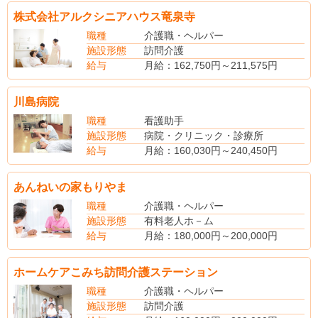
勤務手当15,000円～15,000円
株式会社アルクシニアハウス竜泉寺
介護手当10,000円～10,000円
処遇改善手当8,000円～8,000円
職種
介護職・ヘルパー
調整手当10,000円～27,000円
施設形態
訪問介護
賞与年2回（昨年度実績4.00月分）
給与
月給：162,750円～211,575円
川島病院
職種
看護助手
施設形態
病院・クリニック・診療所
給与
月給：160,030円～240,450円
（別途手当）
夜勤手当（基本給×4．5％）1回あたり支給
あんねいの家もりやま
賞与年2回（昨年度実績3.80月分）
職種
介護職・ヘルパー
施設形態
有料老人ホ－ム
給与
月給：180,000円～200,000円
※資格・経験・年齢・能力などを考慮の上、決定します。
※無資格・未経験の方は時給900円からスタートです。
ホームケアこみち訪問介護ステーション
(別途手当)
深夜手当
職種
介護職・ヘルパー
夜勤手当
施設形態
訪問介護
賞与あり(年2回)